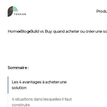
Produ
RÔLES
NOS PRODUITS
D
À
Home
Blog
Build vs Buy: quand acheter ou créer une sol
Product leader
Embed
Business leader
Web app
Business analyst
Self service
Professionels IT
Sommaire :
Les 4 avantages à acheter une
solution
Découvrez
4 situations dans lesquelles il faut
construire