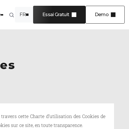
e
FR
Essai Gratuit
Demo
EN
INDUSTRIES
Éditeurs de logiciels
Secteur public
ies
Offre de service
Services financiers
Énergie
es 4 niveaux
View more
ce en
travers cette Charte d’utilisation des Cookies de
ies sur ce site, en toute transparence.