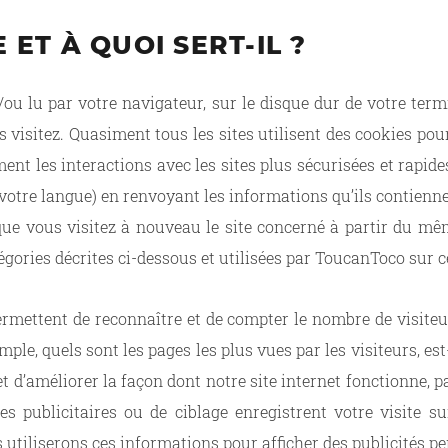
 ET À QUOI SERT-IL ?
et/ou lu par votre navigateur, sur le disque dur de votre te
s visitez. Quasiment tous les sites utilisent des cookies po
ent les interactions avec les sites plus sécurisées et rapi
t votre langue) en renvoyant les informations qu’ils contienne
sque vous visitez à nouveau le site concerné à partir du mê
égories décrites ci-dessous et utilisées par ToucanToco sur ce
mettent de reconnaître et de compter le nombre de visiteur
emple, quels sont les pages les plus vues par les visiteurs, e
et d’améliorer la façon dont notre site internet fonctionne, p
es publicitaires ou de ciblage enregistrent votre visite s
 utiliserons ces informations pour afficher des publicités per