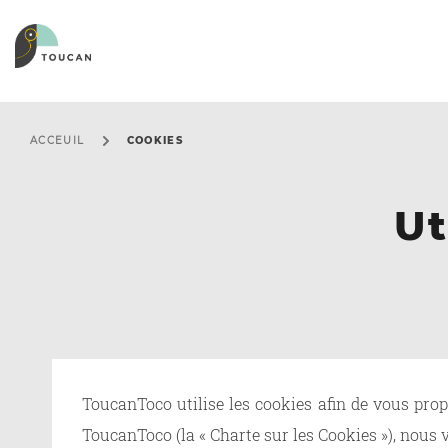
RÔLES
NOS PRODUITS
D
À
ACCEUIL
COOKIES
Product leader
Embed
Business leader
Web app
Ut
Business analyst
Self service
IT professionals
Découvrez
ToucanToco utilise les cookies afin de vous prop
ToucanToco (la « Charte sur les Cookies »), nous