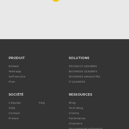
PRODUIT
SOLUTIONS
Embed
PRODUCT LEADERS
Web app
BUSINESS LEADERS
Self service
BUSINESS ANALYSTES
Plan
IT LEADERS
SOCIÉTÉ
RESSOURCES
L'équipe
FAQ
Blog
Jobs
Tech Blog
Contact
Clients
Presse
Partenaires
Glossaire
Documentation Produit