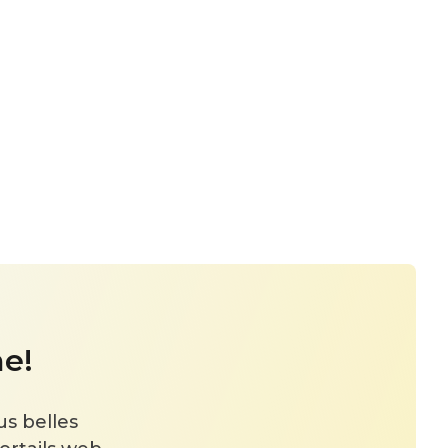
e!
us belles