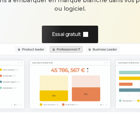
ions à embarquer en marque blanche dans vos p
ou logiciel.
Essai gratuit