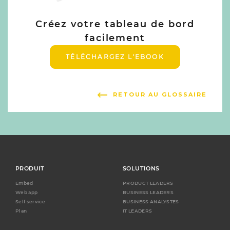
Créez votre tableau de bord
facilement
TÉLÉCHARGEZ L'EBOOK
RETOUR AU GLOSSAIRE
PRODUIT
SOLUTIONS
Embed
PRODUCT LEADERS
Web app
BUSINESS LEADERS
Self service
BUSINESS ANALYSTES
Plan
IT LEADERS