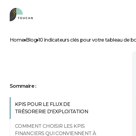
RÔLES
NOS PRODUITS
D
À
Home
Blog
10 indicateurs clés pour votre tableau de b
Product leader
Embed
Business leader
Web app
Business analyst
Self service
Professionels IT
Sommaire :
KPIS POUR LE FLUX DE
TRÉSORERIE D'EXPLOITATION
Découvrez
COMMENT CHOISIR LES KPIS
FINANCIERS QUI CONVIENNENT À